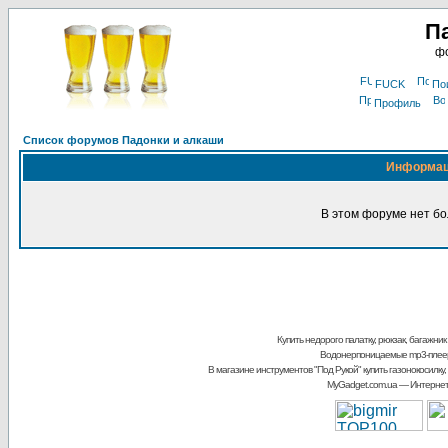
П
фо
FUCK
По
Профиль
Список форумов Падонки и алкаши
Информа
В этом форуме нет бо
Купить недорого палатку, рюкзак, багажник
Водонерпоницаемые mp3-плее
В магазине инструментов "Под Рукой"
купить газонокосилку,
MyGadget.com.ua
— Интернет