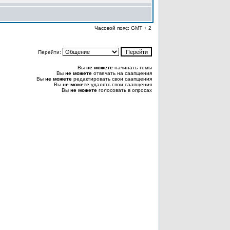
Часовой пояс: GMT + 2
Перейти:
Вы
не можете
начинать темы
Вы
не можете
отвечать на саапщения
Вы
не можете
редактировать свои саапщения
Вы
не можете
удалять свои саапщения
Вы
не можете
голосовать в опросах