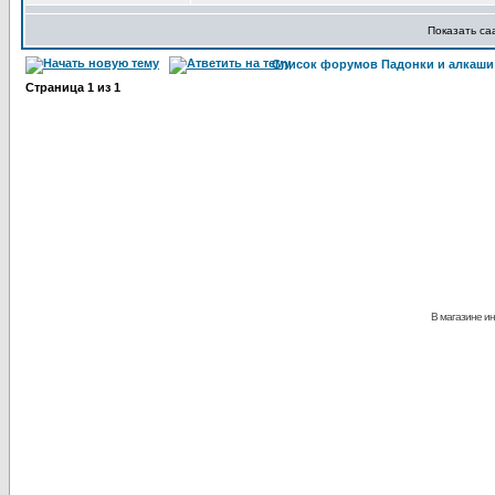
Показать с
Список форумов Падонки и алкаши
Страница
1
из
1
В магазине ин