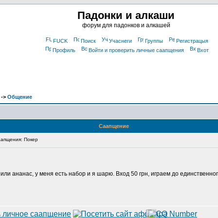
Падонки и алкаши
форум для падонков и алкашей
FUCK
Поиск
Учаснеги
Группы
Регистрацыя
Профиль
Войти и проверить личные саапщения
Вхот
->
Общение
Саапщение
апщения: Покер
или ананас, у меня есть набор и я шарю. Вход 50 грн, играем до единственно