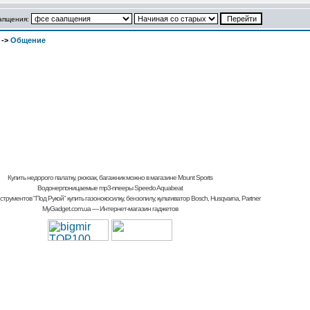
аапщения:
->
Общение
Купить недорого палатку, рюкзак, багажник
можно в магазине Mount Sports
Водонерпоницаемые mp3-плееры Speedo Aquabeat
струментов "Под Рукой"
купить газонокосилку, бензопилу, культиватор
Bosch, Husqvarna, Partner
MyGadget.com.ua
— Интернет-магазин гаджетов