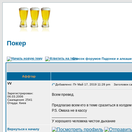
Покер
Список форумов Падонки и алкаши
Аффтар
VV
Добавлено: Пт Май 17, 2019 11:28 pm
Заголовок са
Зарегистрирован:
Всем превед.
06.03.2006
Саапщения: 2541
Откуда: Киев
Предлагаю всем кто в теме сразиться в холдем 
P.S. Омаха не в кассу
_________________
У хорошего человека чистое дыхание
Вернуться к началу