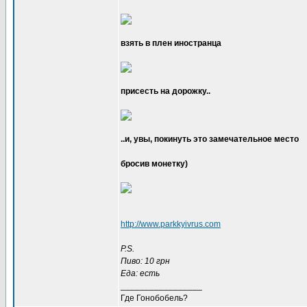
взять в плен иностранца
присесть на дорожку..
..и, увы, покинуть это замечательное место
бросив монетку)
http://www.parkkyivrus.com
P.S.
Пиво: 10 грн
Еда: есть
_________________
Где Гонобобель?