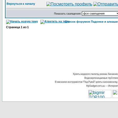
Вернуться к началу
Показать саапщения:
Список форумов Падонки и алкаши
Страница
1
из
1
Купить недорого палатку, рюкзак, багажник
Водонерпоницаемые mp3-плее
В магазине инструментов "Под Рукой"
купить газонокосилку,
MyGadget.com.ua
— Интернет