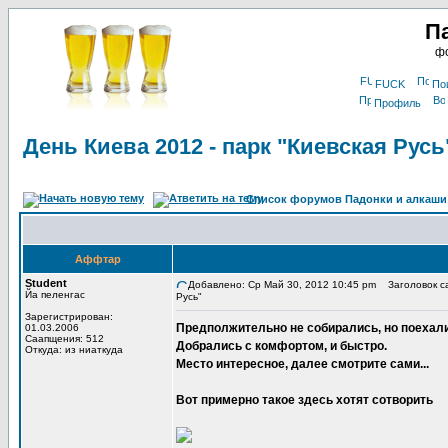
П
фо
FUCK
По
Профиль
День Киева 2012 - парк "Киевская Русь
Список форумов Падонки и алкаши
Аффтар
Student
Добавлено: Ср Май 30, 2012 10:45 pm
Заголовок са
Йа пеленгас
Русь"
Зарегистрирован:
Предполжительно не собирались, но поехали
01.03.2006
Саапщения: 512
Добрались с комфортом, и быстро.
Откуда: из ниаткуда
Место интересное, далее смотрите сами...
Вот примерно такое здесь хотят сотворить