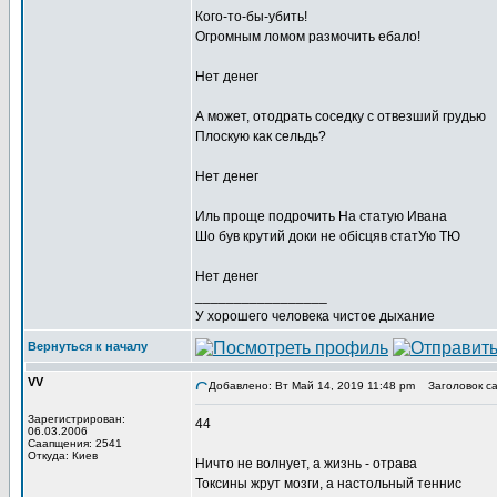
Кого-то-бы-убить!
Огромным ломом размочить ебало!
Нет денег
А может, отодрать соседку с отвезший грудью
Плоскую как сельдь?
Нет денег
Иль проще подрочить На статую Ивана
Шо був крутий доки не обісцяв статУю ТЮ
Нет денег
_________________
У хорошего человека чистое дыхание
Вернуться к началу
VV
Добавлено: Вт Май 14, 2019 11:48 pm
Заголовок са
Зарегистрирован:
44
06.03.2006
Саапщения: 2541
Откуда: Киев
Ничто не волнует, а жизнь - отрава
Токсины жрут мозги, а настольный теннис