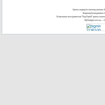
Купить недорого палатку, рюкзак, 
Водонерпоницаемые mp
В магазине инструментов "Под Рукой"
купить газоно
MyGadget.com.ua
— И