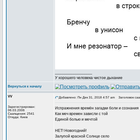
_________________
У хорошего человека чистое дыхание
Вернуться к началу
VV
Добавлено: Пн Дек 31, 2018 4:57 am
Заголовок саа
Зарегистрирован:
Испражнения времён загадки боли и сознания
06.03.2006
Как меч времен зависли с той
Саапщения: 2541
Откуда: Киев
Единой болью и мечтой
НЕТ! Новогодний!
Залупой красной Солнце село