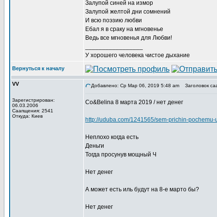
Залупой синей на измор
Залупой желтой дни сомнений
И всю поэзию любви
Ебал я в сраку на мгновенье
Ведь все мгновенья для Любви!
_________________
У хорошего человека чистое дыхание
Вернуться к началу
VV
Добавлено: Ср Мар 06, 2019 5:48 am
Заголовок са
Зарегистрирован:
Co&Belina 8 марта 2019 / нет денег
06.03.2006
Саапщения: 2541
Откуда: Киев
http://uduba.com/1241565/sem-prichin-pochemu-
Неплохо когда есть
Деньги
Тогда просунув мощный Ч
Нет денег
А может есть иль будут на 8-е марто бы?
Нет денег