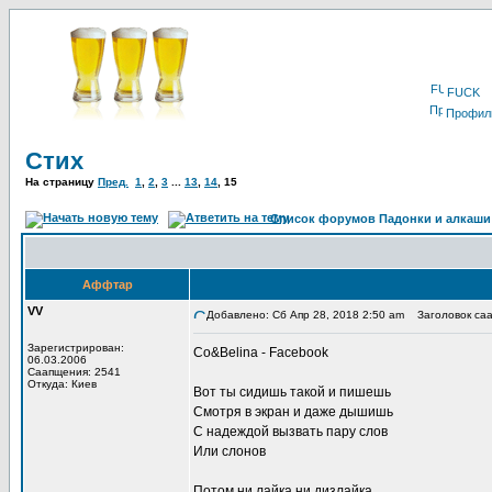
FUCK
Профил
Стих
На страницу
Пред.
1
,
2
,
3
...
13
,
14
,
15
Список форумов Падонки и алкаши
Аффтар
VV
Добавлено: Сб Апр 28, 2018 2:50 am
Заголовок саа
Зарегистрирован:
Co&Belina - Facebook
06.03.2006
Саапщения: 2541
Откуда: Киев
Вот ты сидишь такой и пишешь
Смотря в экран и даже дышишь
С надеждой вызвать пару слов
Или слонов
Потом ни лайка ни дизлайка