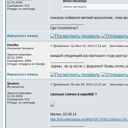
dronv писал(а):
01.03.2006
Саапщения: 512
Хуясе щучка))))
Откуда: из ниаткуда
сначала поймался мелкий краснопчик,- пока выт
_________________
Где Гонобобель?
Вернуться к началу
Danilka
Добавлено: Ср Июл 16, 2014 2:13 am
Заголовок са
Анальная трещина
Зарегистрирован:
каждый следующий раз фаташоп студу даетцо вс
06.02.2006
_________________
Саапщения: 3694
Откуда: откудата из Киефа
Вернуться к началу
Student
Добавлено: Пн Авг 04, 2014 12:22 am
Заголовок са
Йа пеленгас
Зарегистрирован:
сколько спичек в коробкЕ ?
01.03.2006
Саапщения: 512
Откуда: из ниаткуда
Малин, 02.08.14
http://old.wikimapia.org/#lat=50.7636139&lon=
_________________