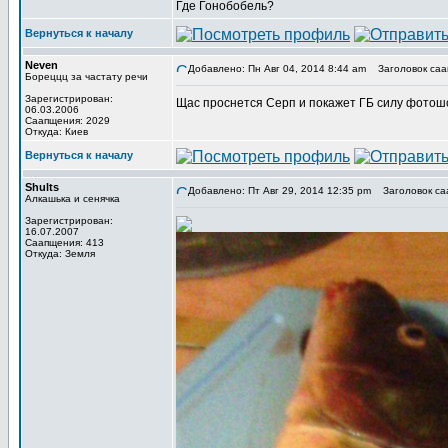
Где Гонобобель?
Вернуться к началу
Neven
Добавлено: Пн Авг 04, 2014 8:44 am
Заголовок саа
Бореццц за частату речи
Зарегистрирован:
Щас проснется Серп и покажет ГБ силу фотошо
06.03.2006
Саапщения: 2029
Откуда: Киев
Вернуться к началу
Shults
Добавлено: Пт Авг 29, 2014 12:35 pm
Заголовок са
Алкашька и сенячка
Зарегистрирован:
16.07.2007
Саапщения: 413
Откуда: Земля