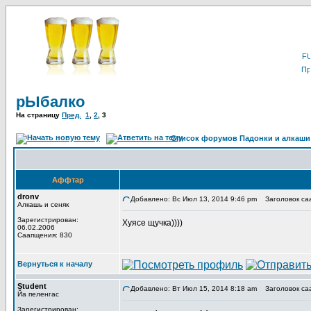
рЫбалко
На страницу
Пред.
1
,
2
,
3
Список форумов Падонки и алкаши
Аффтар
dronv
Добавлено: Вс Июл 13, 2014 9:46 pm
Заголовок са
Алкашь и сеняк
Зарегистрирован:
Хуясе щучка))))
06.02.2006
Саапщения: 830
Вернуться к началу
Student
Добавлено: Вт Июл 15, 2014 8:18 am
Заголовок са
Йа пеленгас
Зарегистрирован: