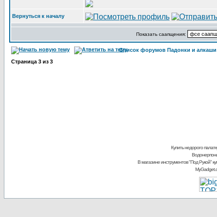
Вернуться к началу
Показать саапщения:
Список форумов Падонки и алкаши
Страница
3
из
3
Купить недорого палатку
Водонерпони
В магазине инструментов "Под Рукой"
ку
MyGadget.