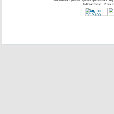
В магазине инструментов "Под Рукой"
купить газонокосилку,
MyGadget.com.ua
— Интернет