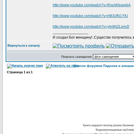
http://www.youtube.com/watch?v=RssAKkvepbA
http://www.youtube.com/watch?v=HtfJUfN1YfU
http://www.youtube.com/watch?v=yIn9NZLpmZI
_________________
И создал Бог женщину!..Существо получилось з
Вернуться к началу
Показать саапщения:
Список форумов Падонки и алкаши
Страница
1
из
1
Купить недорого палатку, рюкзак, багажник
Водонерпоницаемые mp3-плее