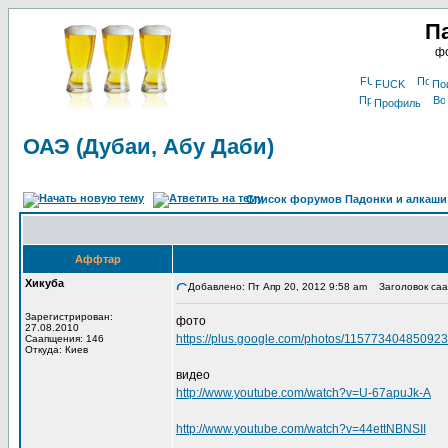
П
фо
FUCK
По
Профиль
ОАЭ (Дубаи, Абу Даби)
Список форумов Падонки и алкаши
Аффтар
Хикуба
Добавлено: Пт Апр 20, 2012 9:58 am
Заголовок саап
Зарегистрирован:
фото
27.08.2010
https://plus.google.com/photos/115773404850
Саапщения: 146
Откуда: Киев
видео
http://www.youtube.com/watch?v=U-67apuJk-A
http://www.youtube.com/watch?v=44ettNBNSII