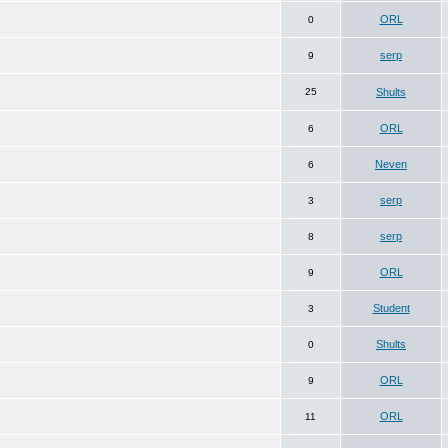
ORL
0
serp
9
25
Shults
ORL
6
Neven
6
serp
3
serp
8
ORL
9
Student
3
Shults
0
ORL
9
ORL
11