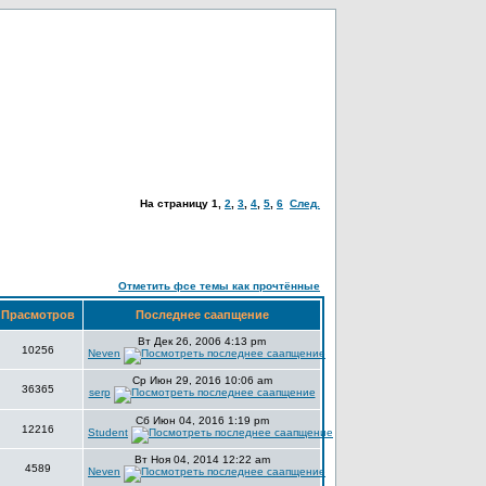
На страницу
1
,
2
,
3
,
4
,
5
,
6
След.
Отметить фсе темы как прочтённые
Прасмотров
Последнее саапщение
Вт Дек 26, 2006 4:13 pm
10256
Neven
Ср Июн 29, 2016 10:06 am
36365
serp
Сб Июн 04, 2016 1:19 pm
12216
Student
Вт Ноя 04, 2014 12:22 am
4589
Neven