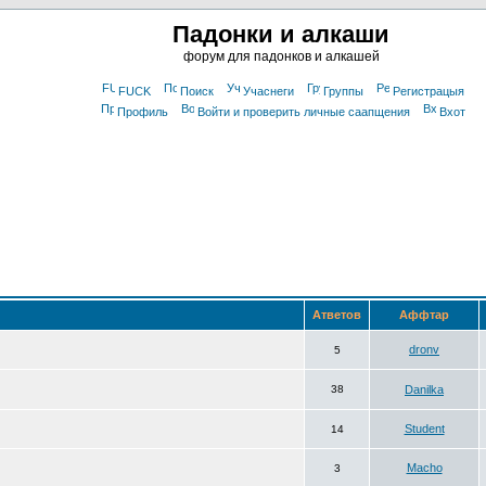
Падонки и алкаши
форум для падонков и алкашей
FUCK
Поиск
Учаснеги
Группы
Регистрацыя
Профиль
Войти и проверить личные саапщения
Вхот
Атветов
Аффтар
dronv
5
38
Danilka
Student
14
Macho
3