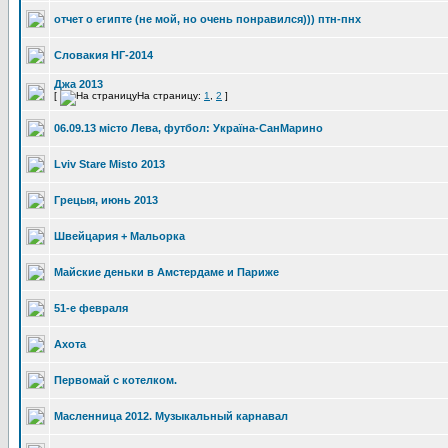
отчет о египте (не мой, но очень понравился))) птн-пнх
Словакия НГ-2014
Джа 2013
[
На страницу:
1
,
2
]
06.09.13 місто Лева, футбол: Україна-СанМарино
Lviv Stare Misto 2013
Грецыя, июнь 2013
Швейцария + Мальорка
Майские деньки в Амстердаме и Париже
51-е февраля
Ахота
Первомай с котелком.
Масленница 2012. Музыкальный карнавал