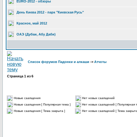
EURO-2012 - обзоры
День Киева 2012 - парк "Киевская Русь"
Красное, май 2012
ОАЭ (Дубаи, Абу Даби)
Список форумов Падонки и алкаши
->
Атчоты
Страница
1
из
6
Новые саапщения
Нет новых саапщений
Новые саапщения [ Популярная тема ]
Нет новых саапщений [ Популярная т
Новые саапщения [ Тема закрыта ]
Нет новых саапщений [ Тема закрыта