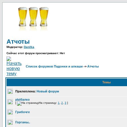
Атчоты
Модератор:
Danilka
Сейчас этот форум просматривают: Нет
Список форумов Падонки и алкаши
->
Атчоты
Темы
Прилеплена:
Новый форум
рЫбалко
[
На страницу:
1
,
2
,
3
]
Грибочге
Горганы..