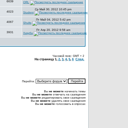
6639
ORL
Ср Май 30, 2012 10:45 pm
4023
Student
Пт Май 04, 2012 5:42 pm
4067
Shults
Пт Апр 20, 2012 9:58 am
3931
Хикуба
Часовой пояс: GMT + 2
На страницу
1
,
2
,
3
,
4
,
5
,
6
След.
Перейти:
Вы
не можете
начинать темы
Вы
не можете
отвечать на саапщения
Вы
не можете
редактировать свои саапщения
Вы
не можете
удалять свои саапщения
Вы
не можете
голосовать в опросах