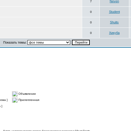
Neven
7
Student
0
Shults
0
Хикуба
0
Показать темы:
Объявление
ема ]
Прилепленная
 ]
Купить недорого палатку, рюкзак, багажник
можно в магазине Mount Sports