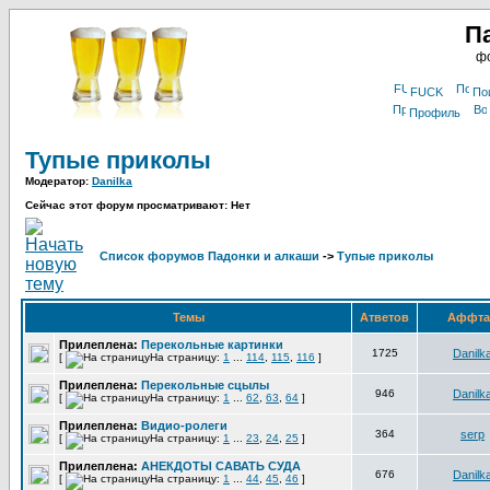
П
фо
FUCK
По
Профиль
Тупые приколы
Модератор:
Danilka
Сейчас этот форум просматривают: Нет
Список форумов Падонки и алкаши
->
Тупые приколы
Темы
Атветов
Аффт
Прилеплена:
Перекольные картинки
1725
Danilk
[
На страницу:
1
...
114
,
115
,
116
]
Прилеплена:
Перекольные сцылы
946
Danilk
[
На страницу:
1
...
62
,
63
,
64
]
Прилеплена:
Видио-ролеги
364
serp
[
На страницу:
1
...
23
,
24
,
25
]
Прилеплена:
АНЕКДОТЫ САВАТЬ СУДА
676
Danilk
[
На страницу:
1
...
44
,
45
,
46
]