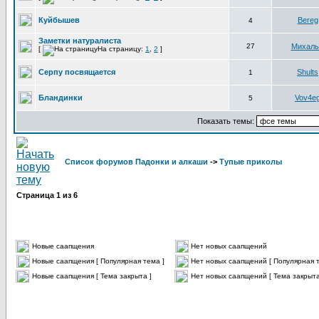
Куйбышев
Bereg
4
Заметки натуралиста
27
Михал
[
На страницу:
1
,
2
]
Серпу посвящается
Shults
1
Бландинки
Vov4e
5
Показать темы:
Список форумов Падонки и алкаши
->
Тупые приколы
Страница
1
из
6
Новые саапщения
Нет новых саапщений
Новые саапщения [ Популярная тема ]
Нет новых саапщений [ Популярная т
Новые саапщения [ Тема закрыта ]
Нет новых саапщений [ Тема закрыта