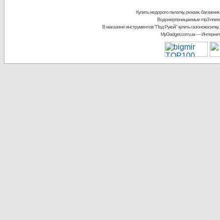
Купить недорого палатку, рюкзак, багажник
Водонерпоницаемые mp3-плее
В магазине инструментов "Под Рукой"
купить газонокосилку,
MyGadget.com.ua
— Интернет