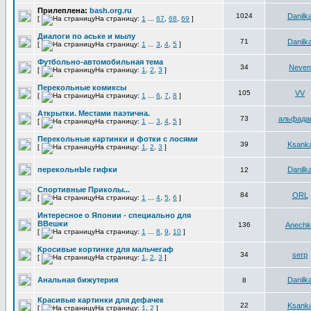
Прилеплена:
bash.org.ru
1024
Danilk
[
На страницу:
1
...
67
,
68
,
69
]
Диалоги по аське и мылу
71
Danilk
[
На страницу:
1
...
3
,
4
,
5
]
Футбольно-автомобильная тема
34
Neven
[
На страницу:
1
,
2
,
3
]
Перекольные комиксы
105
VV
[
На страницу:
1
...
6
,
7
,
8
]
Аткрытки. Местами паэтична.
73
альфад
[
На страницу:
1
...
3
,
4
,
5
]
Перекольные картинки и фотки с лосями
39
Ksank
[
На страницу:
1
,
2
,
3
]
перекольнЫе гифки
Danilk
12
Спортивные Приколы...
84
ORL
[
На страницу:
1
...
4
,
5
,
6
]
Интересное о Японии - специально для
ВВешки
136
Anechk
[
На страницу:
1
...
8
,
9
,
10
]
Кросивые кортинке для мальчегаф
34
serp
[
На страницу:
1
,
2
,
3
]
Анальная бижутерия
Danilk
8
Красивые картинки для дефачек
22
Ksank
[
На страницу:
1
,
2
]