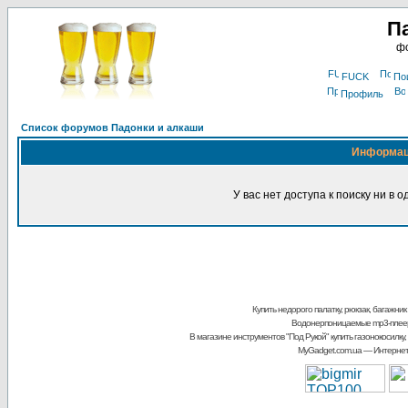
П
фо
FUCK
По
Профиль
Список форумов Падонки и алкаши
Информа
У вас нет доступа к поиску ни в 
Купить недорого палатку, рюкзак, багажник
Водонерпоницаемые mp3-плее
В магазине инструментов "Под Рукой"
купить газонокосилку,
MyGadget.com.ua
— Интернет