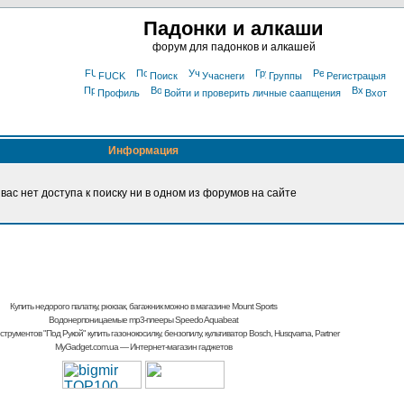
Падонки и алкаши
форум для падонков и алкашей
FUCK
Поиск
Учаснеги
Группы
Регистрацыя
Профиль
Войти и проверить личные саапщения
Вхот
Информация
 вас нет доступа к поиску ни в одном из форумов на сайте
Купить недорого палатку, рюкзак, багажник
можно в магазине Mount Sports
Водонерпоницаемые mp3-плееры Speedo Aquabeat
струментов "Под Рукой"
купить газонокосилку, бензопилу, культиватор
Bosch, Husqvarna, Partner
MyGadget.com.ua
— Интернет-магазин гаджетов