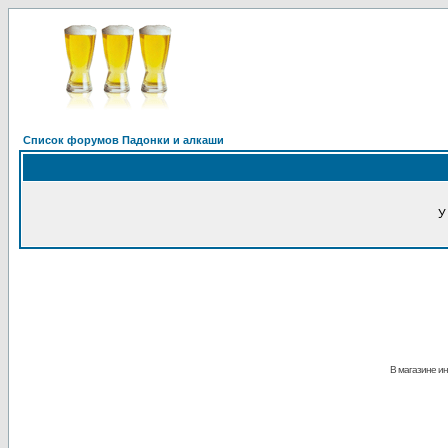
Список форумов Падонки и алкаши
У
В магазине ин