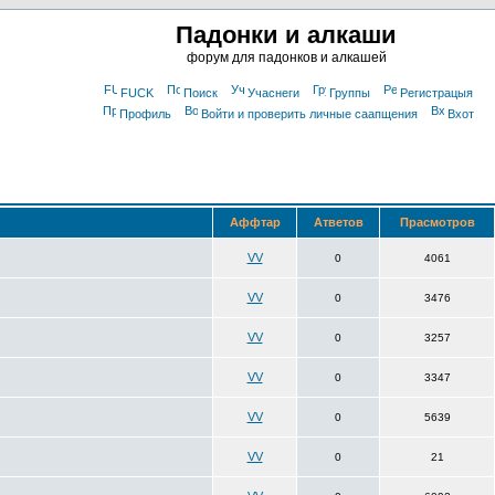
Падонки и алкаши
форум для падонков и алкашей
FUCK
Поиск
Учаснеги
Группы
Регистрацыя
Профиль
Войти и проверить личные саапщения
Вхот
Аффтар
Атветов
Прасмотров
VV
0
4061
VV
0
3476
VV
0
3257
VV
0
3347
VV
0
5639
VV
0
21