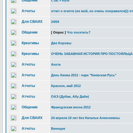
Общение
Стас + Катя
Атчоты
отчет о египте (не мой, но очень понравился))) п
Для СВАИХ
24/04
Общение
[ Опрос ]
Что посетить?
Креативы
Две Коровы
Креативы
ОЧЕНЬ ЗАБАВНАЯ ИСТОРИЯ ПРО ПОСТОЯЛЬЦА
Атчоты
Ахота
Атчоты
День Киева 2012 - парк "Киевская Русь"
Атчоты
Красное, май 2012
Атчоты
ОАЭ (Дубаи, Абу Даби)
Общение
Французская весна 2012
Для СВАИХ
24 апреля 10 лет без Натальи Алексеевны
Атчоты
Венеция