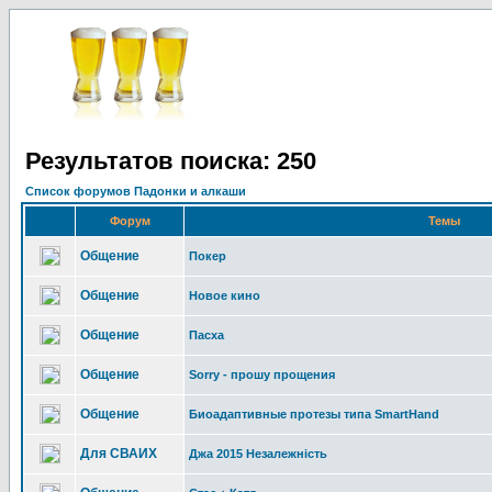
Результатов поиска: 250
Список форумов Падонки и алкаши
Форум
Темы
Общение
Покер
Общение
Новое кино
Общение
Пасха
Общение
Sorry - прошу прощения
Общение
Биоадаптивные протезы типа SmartHand
Для СВАИХ
Джа 2015 Незалежність