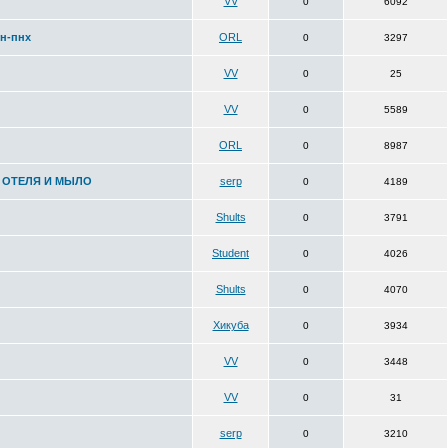
VV
0
6092
тн-пнх
ORL
0
3297
VV
0
25
VV
0
5589
ORL
0
8987
 ОТЕЛЯ И МЫЛО
serp
0
4189
Shults
0
3791
Student
0
4026
Shults
0
4070
Хикуба
0
3934
VV
0
3448
VV
0
31
serp
0
3210