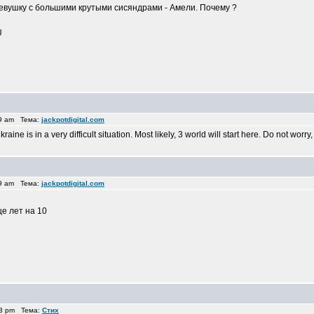
девушку с большими крутыми сисяндрами - Амели. Почему ?
U
59 am Тема:
jackpotdigital.com
aine is in a very difficult situation. Most likely, 3 world will start here. Do not worry
49 am Тема:
jackpotdigital.com
е лет на 10
53 pm Тема:
Стих