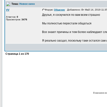
Тема:
Новое кино
VV
Форум:
Общение
Добавлено: Вт Май 14, 2019 11:
Друзья, я соскучился по вам всем страшно
Атветов:
0
Прасмотров:
3476
Мы полностью перестали общаться
Все знают причины и тем более наблюдают сл
Я реально засцал, поскольку таки остался сам и
Страница
1
из
170
В магазине ин