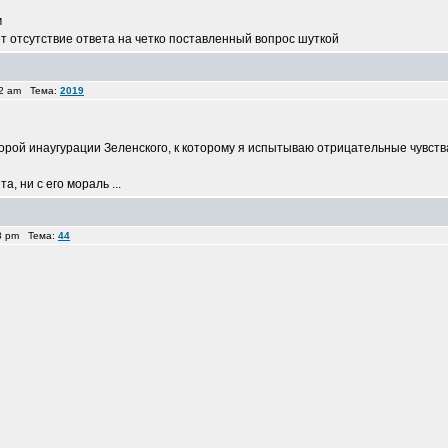
м
ет отсутствие ответа на четко поставленный вопрос шуткой
32 am Тема:
2019
орой инаугурации Зеленского, к которому я испытываю отрицательные чувств
, ни с его мораль ...
48 pm Тема:
44