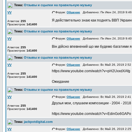
Тема:
Отзывы и сцылки на правильную музыку
VV
Форум:
Общение
Добавлено: Пн Июн 24, 2019 9:4
Я действительно знаю как поднять ВВП Украин
Атветов:
255
Прасмотров:
141400
Тема:
Отзывы и сцылки на правильную музыку
VV
Форум:
Общение
Добавлено: Пн Июн 24, 2019 9:4
Він дійсно впевнений що ми будемо багатими я
Атветов:
255
Прасмотров:
141400
Тема:
Отзывы и сцылки на правильную музыку
VV
Форум:
Общение
Добавлено: Вс Май 26, 2019 2:5
https://www.youtube.com/watch?v=pH2UxxdXAfg
Атветов:
255
Прасмотров:
141400
Ожидание
Тема:
Отзывы и сцылки на правильную музыку
VV
Форум:
Общение
Добавлено: Вс Май 26, 2019 2:4
Друзья мои, слушаем композиции - 2004 - 2018
Атветов:
255
Прасмотров:
141400
https://www.youtube.com/watch?v=EdinGo6GAPo
Тема:
jackpotdigital.com
VV
Форум:
Общение
Добавлено: Вс Май 26, 2019 2:2