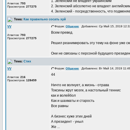
1. Зеленский не владеет украинским
Атветов:
793
2. Зеленский абсолютно не владеет английски
Прасмотров:
277275
4. Зеленский - посредственность, что подменя
Тема:
Как правильно сосать хуй
VV
Форум:
Общение
Добавлено: Ср Май 15, 2019 12:
Всем превед.
Атветов:
793
Прасмотров:
277275
Решил реанимировать эту тему на фоне уже ск
Они не связаны с персоной будущего президента
Тема:
Стих
VV
Форум:
Общение
Добавлено: Вт Май 14, 2019 11:
44
Атветов:
216
Прасмотров:
128459
Ничто не волнует, а жизнь - отрава
Токсины жрут мозги, а настольный теннис
как и волейбол
Как и шахматы и старость
Все равны
А бизнес хуже этих дней
А президент - уныл
Же ...