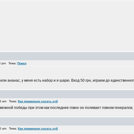
28 pm Тема:
Покер
или ананас, у меня есть набор и я шарю. Вход 50 грн, играем до единственно
48 am Тема:
Как правильно сосать хуй
озможной победы при этом как последнее говно он поливает говном генералов,
46 am Тема:
Как правильно сосать хуй