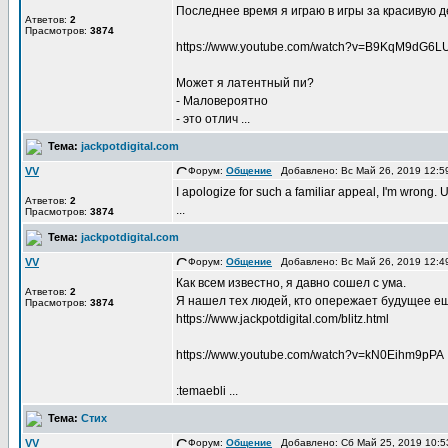
Последнее время я играю в игры за красивую 
Атветов:
2
Прасмотров:
3874
https://www.youtube.com/watch?v=B9KqM9dG6L
Может я латентный пи?
- Маловероятно
- это отлич ...
Тема:
jackpotdigital.com
VV
Форум:
Общение
Добавлено: Вс Май 26, 2019 12:
I apologize for such a familiar appeal, I'm wrong. Ukr
Атветов:
2
...
Прасмотров:
3874
Тема:
jackpotdigital.com
VV
Форум:
Общение
Добавлено: Вс Май 26, 2019 12:
Как всем известно, я давно сошел с ума.
Атветов:
2
Я нашел тех людей, кто опережает будущее ещ
Прасмотров:
3874
https://www.jackpotdigital.com/blitz.html
https://www.youtube.com/watch?v=kN0Eihm9pPA
:temaebli ...
Тема:
Стих
VV
Форум:
Общение
Добавлено: Сб Май 25, 2019 10: