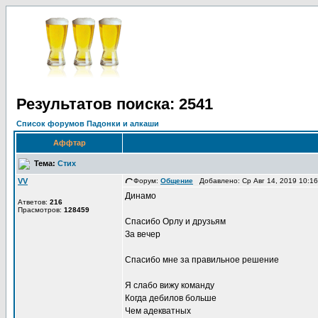
Результатов поиска: 2541
Список форумов Падонки и алкаши
Аффтар
Тема:
Стих
VV
Форум:
Общение
Добавлено: Ср Авг 14, 2019 10:1
Динамо
Атветов:
216
Прасмотров:
128459
Спасибо Орлу и друзьям
За вечер
Спасибо мне за правильное решение
Я слабо вижу команду
Когда дебилов больше
Чем адекватных