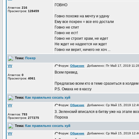
ГОВНО
Атветов:
216
Прасмотров:
128459
Говно похоже на мечту и удачу
Ему все похрен = все его достали
Говно не спит
Говно не ест!
Говно не строит храм, не идет
Не ждет не надеется ни ждет
Говно ни верит, ничего не хоч ...
Тема:
Покер
VV
Форум:
Общение
Добавлено: Пт Май 17, 2019 11:
Всем превед.
Атветов:
0
Прасмотров:
4061
Предлагаю всем кто в теме сразиться в холдем 
P.S. Омаха не в кассу
Тема:
Как правильно сосать хуй
VV
Форум:
Общение
Добавлено: Ср Май 15, 2019 12:
3. Зеленский вписался в битву уже на этапе в
Атветов:
793
Пороха
Прасмотров:
277275
Тема:
Как правильно сосать хуй
VV
Форум:
Общение
Добавлено: Ср Май 15, 2019 12: