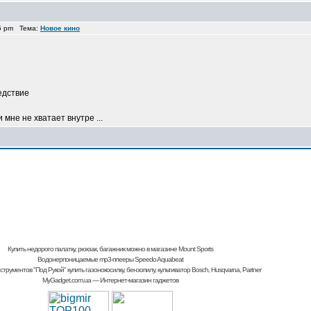
35 pm Тема:
Новое кино
едствие
 мне не хватает внутре ...
Купить недорого палатку, рюкзак, багажник
можно в магазине Mount Sports
Водонерпоницаемые mp3-плееры Speedo Aquabeat
струментов "Под Рукой"
купить газонокосилку, бензопилу, культиватор
Bosch, Husqvarna, Partner
MyGadget.com.ua
— Интернет-магазин гаджетов