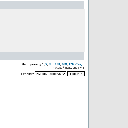
На страницу
1
,
2
,
3
...
168
,
169
,
170
След.
Часовой пояс: GMT + 2
Перейти: