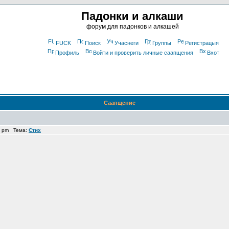
Падонки и алкаши
форум для падонков и алкашей
FUCK
Поиск
Учаснеги
Группы
Регистрацыя
Профиль
Войти и проверить личные саапщения
Вхот
Саапщение
6 pm Тема:
Стих