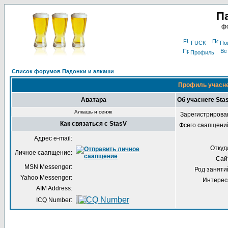
П
фо
FUCK
По
Профиль
Список форумов Падонки и алкаши
Профиль учасне
Аватара
Об учаснеге Sta
Алкашь и сеняк
Зарегистрирова
Как связаться с StasV
Фсего саапщени
Адрес e-mail:
Откуд
Личное саапщение:
Сай
MSN Messenger:
Род заняти
Yahoo Messenger:
Интерес
AIM Address:
ICQ Number: