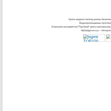
Купить недорого палатку, рюкзак, багажник
Водонерпоницаемые mp3-плее
В магазине инструментов "Под Рукой"
купить газонокосилку,
MyGadget.com.ua
— Интернет