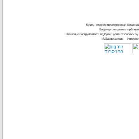
Купить недорого палатку, рюкзак, багажник
Водонерпоницаемые mp3-плее
В магазине инструментов "Под Рукой"
купить газонокосилку,
MyGadget.com.ua
— Интернет