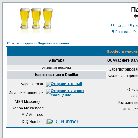
П
фо
FUCK
По
Профиль
Список форумов Падонки и алкаши
Профиль учаснег
Аватара
Об учаснеге Dan
Анальная трещина
Зарегистрирова
Как связаться с Danilka
Фсего саапщени
Адрес e-mail:
Откуд
Личное саапщение:
Сай
MSN Messenger:
Род заняти
Yahoo Messenger:
Интерес
AIM Address:
ICQ Number: