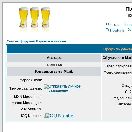
П
фо
FUCK
По
Профиль
Список форумов Падонки и алкаши
Профиль учасне
Аватара
Об учаснеге Mar
Ганабобель
Зарегистрирова
Как связаться с Marik
Фсего саапщени
Адрес e-mail:
Откуд
Личное саапщение:
Сай
MSN Messenger:
Род заняти
Yahoo Messenger:
Интерес
AIM Address:
ICQ Number: