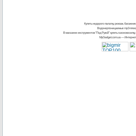
Купить недорого палатку, рюкзак, багажник
Водонерпоницаемые mp3-плее
В магазине инструментов "Под Рукой"
купить газонокосилку,
MyGadget.com.ua
— Интернет