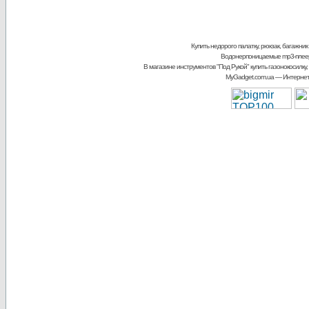
Купить недорого палатку, рюкзак, багажник
Водонерпоницаемые mp3-плее
В магазине инструментов "Под Рукой"
купить газонокосилку,
MyGadget.com.ua
— Интернет