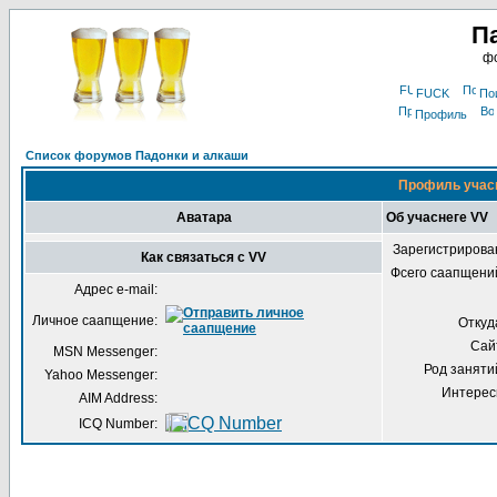
П
фо
FUCK
По
Профиль
Список форумов Падонки и алкаши
Профиль учас
Аватара
Об учаснеге VV
Зарегистрирова
Как связаться с VV
Фсего саапщени
Адрес e-mail:
Личное саапщение:
Откуд
Сай
MSN Messenger:
Род заняти
Yahoo Messenger:
Интерес
AIM Address:
ICQ Number: