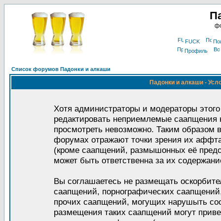
П
фо
FUCK
По
Профиль
Список форумов Падонки и алкаши
Падонки и алкаши - Усл
Хотя администраторы и модераторы этого
редактировать неприемлемые саапщения 
просмотреть невозможно. Таким образом в
форумах отражают точки зрения их аффт
(кроме саапщений, размышонных её пред
может быть ответственна за их содержани
Вы соглашаетесь не размещать оскорбите
саапщений, порнографических саапщений,
прочих саапщений, могущих нарушыть со
размещения таких саапщений могут прив