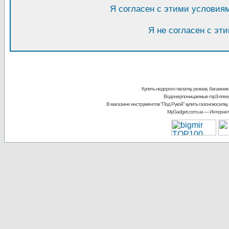
Я согласен с этими условия
Я не согласен с эт
Купить недорого палатку, рюкзак, багажник
Водонерпоницаемые mp3-плее
В магазине инструментов "Под Рукой"
купить газонокосилку,
MyGadget.com.ua
— Интернет