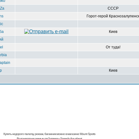
Gko
Za
СССР
ns
Горот-герой Краснозалупенс
ic
ба
Киев
ий
el
От туда!
rbia
aptain
р
Киев
Купить недорого палатку, рюкзак, багажник
можно в магазине Mount Sports
Водонерпоницаемые mp3-плееры Speedo Aquabeat