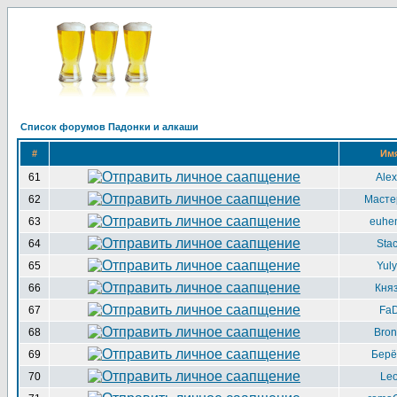
Список форумов Падонки и алкаши
#
Им
61
Ale
62
Масте
63
euhe
64
Sta
65
Yul
66
Кня
67
Fa
68
Bron
69
Берё
70
Le