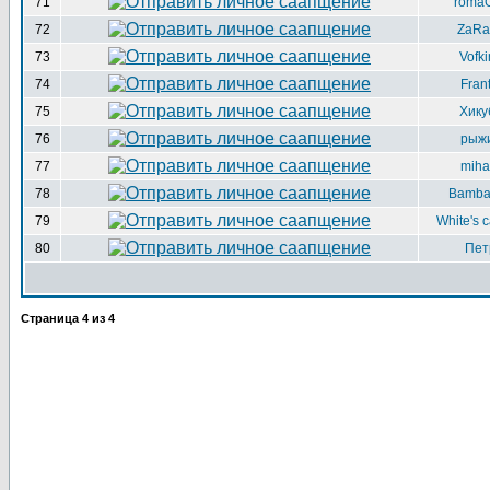
71
roma
72
ZaRa
73
Vofki
74
Frant
75
Хику
76
рыж
77
miha
78
Bamba
79
White's c
80
Пет
Страница
4
из
4