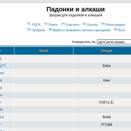
Падонки и алкаши
форум для падонков и алкашей
FUCK
Поиск
Учаснеги
Группы
Регистрацыя
Профиль
Войти и проверить личные саапщения
Вхот
Упорядочить по:
я
Email
Откуда
xL
р77
Киев
nio
ck
Kiev
ya
зь
D
S.M.I.L.E.
ik
за
Киев
o
оттуда