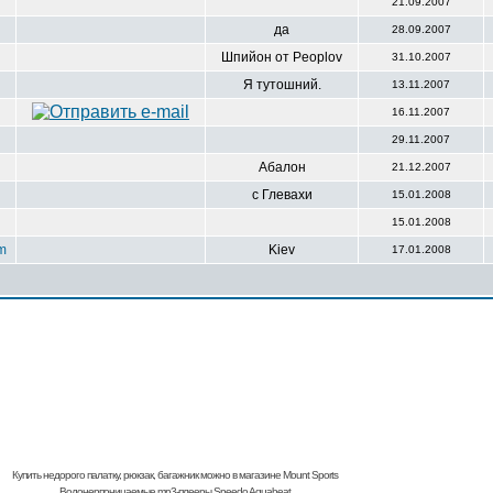
21.09.2007
да
28.09.2007
Шпийон от Peoplov
31.10.2007
Я тутошний.
13.11.2007
16.11.2007
29.11.2007
Абалон
21.12.2007
с Глевахи
15.01.2008
15.01.2008
m
Kiev
17.01.2008
Купить недорого палатку, рюкзак, багажник
можно в магазине Mount Sports
Водонерпоницаемые mp3-плееры Speedo Aquabeat