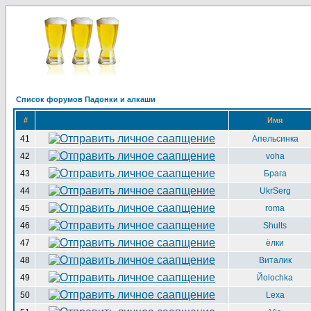
Список форумов Падонки и алкаши
#
Имя
41
Апельсинка
42
voha
43
Брага
44
UkrSerg
45
roma
46
Shults
47
ёлки
48
Виталик
49
Йоlochka
50
Lexa