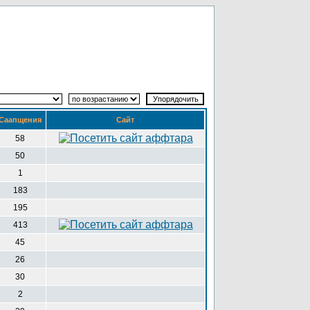
Саапщения
Сайт
58
50
1
183
195
413
45
26
30
2