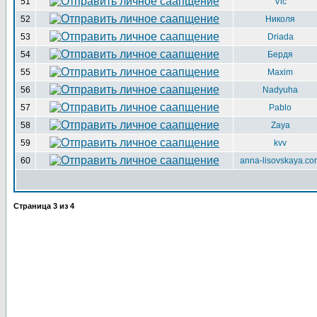
51
Vic
52
Николя
53
Driada
54
Бердя
55
Maxim
56
Nadyuha
57
Pablo
58
Zaya
59
kvv
60
anna-lisovskaya.co
Страница
3
из
4