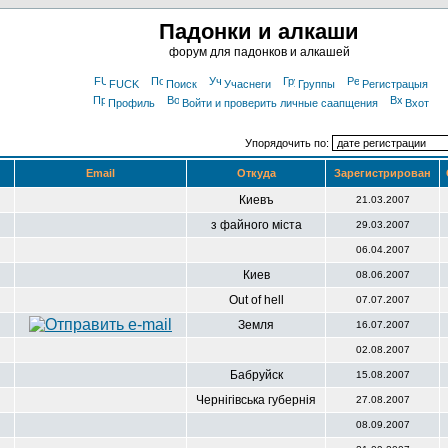
Падонки и алкаши
форум для падонков и алкашей
FUCK
Поиск
Учаснеги
Группы
Регистрацыя
Профиль
Войти и проверить личные саапщения
Вхот
Упорядочить по:
Email
Откуда
Зарегистрирован
Киевъ
21.03.2007
з файного міста
29.03.2007
06.04.2007
Киев
08.06.2007
Out of hell
07.07.2007
Земля
16.07.2007
02.08.2007
Бабруйск
15.08.2007
Чернігівська губернія
27.08.2007
08.09.2007