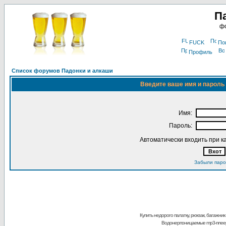
П
фо
FUCK
По
Профиль
Список форумов Падонки и алкаши
Введите ваше имя и пароль 
Имя:
Пароль:
Автоматически входить при 
Забыли паро
Купить недорого палатку, рюкзак, багажник
Водонерпоницаемые mp3-плее