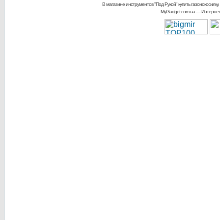
В магазине инструментов "Под Рукой"
купить газонокосилку,
MyGadget.com.ua
— Интернет