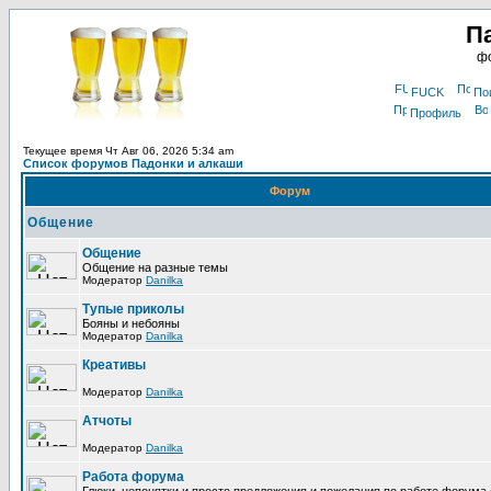
П
фо
FUCK
По
Профиль
Текущее время Чт Авг 06, 2026 5:34 am
Список форумов Падонки и алкаши
Форум
Общение
Общение
Общение на разные темы
Модератор
Danilka
Тупые приколы
Бояны и небояны
Модератор
Danilka
Креативы
Модератор
Danilka
Атчоты
Модератор
Danilka
Работа форума