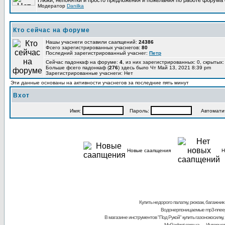
Глюки, непонятки и просто предложения и пожелания по работе форума
Модератор
Danilka
Кто сейчас на форуме
Нашы учаснеги оставили саапщений:
24386
Фсего зарегистрированных учаснегов:
80
Последний зарегистрированный учаснег:
Петр
Сейчас падонкаф на форуме:
4
, из них зарегистрированных: 0, скрытых:
Больше фсего падонкаф (
276
) здесь было Чт Май 13, 2021 8:39 pm
Зарегистрированные учаснеги: Нет
Эти данные основаны на активности учаснегов за последние пять минут
Вхот
Имя:
Пароль:
Автоматичес
Новые саапщения
Н
Купить недорого палатку, рюкзак, багажник
Водонерпоницаемые mp3-плее
В магазине инструментов "Под Рукой"
купить газонокосилку,
MyGadget.com.ua
— Интернет