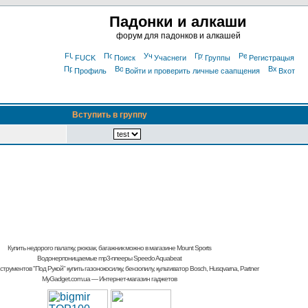
Падонки и алкаши
форум для падонков и алкашей
FUCK
Поиск
Учаснеги
Группы
Регистрацыя
Профиль
Войти и проверить личные саапщения
Вхот
Вступить в группу
Купить недорого палатку, рюкзак, багажник
можно в магазине Mount Sports
Водонерпоницаемые mp3-плееры Speedo Aquabeat
струментов "Под Рукой"
купить газонокосилку, бензопилу, культиватор
Bosch, Husqvarna, Partner
MyGadget.com.ua
— Интернет-магазин гаджетов