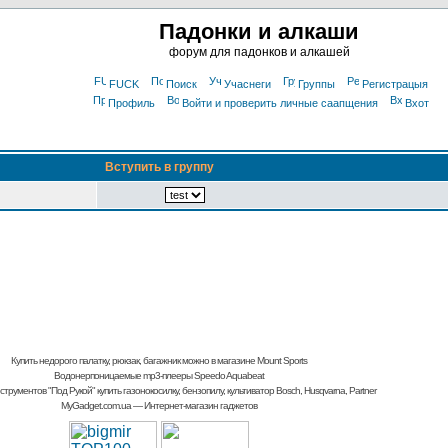
Падонки и алкаши
форум для падонков и алкашей
FUCK
Поиск
Учаснеги
Группы
Регистрацыя
Профиль
Войти и проверить личные саапщения
Вхот
Вступить в группу
Купить недорого палатку, рюкзак, багажник
можно в магазине Mount Sports
Водонерпоницаемые mp3-плееры Speedo Aquabeat
струментов "Под Рукой"
купить газонокосилку, бензопилу, культиватор
Bosch, Husqvarna, Partner
MyGadget.com.ua
— Интернет-магазин гаджетов