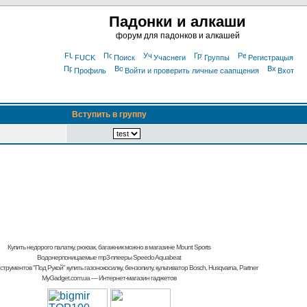
Падонки и алкаши
форум для падонков и алкашей
FUCK
Поиск
Учаснеги
Группы
Регистрацыя
Профиль
Войти и проверить личные саапщения
Вхот
Вступить в группу
Купить недорого палатку, рюкзак, багажник
можно в магазине Mount Sports
Водонерпоницаемые mp3-плееры Speedo Aquabeat
струментов "Под Рукой"
купить газонокосилку, бензопилу, культиватор
Bosch, Husqvarna, Partner
MyGadget.com.ua
— Интернет-магазин гаджетов