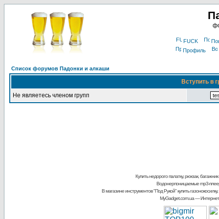
П
фо
FUCK
По
Профиль
Список форумов Падонки и алкаши
Вступить в г
Не являетесь членом групп
Купить недорого палатку, рюкзак, багажник
Водонерпоницаемые mp3-плее
В магазине инструментов "Под Рукой"
купить газонокосилку,
MyGadget.com.ua
— Интернет